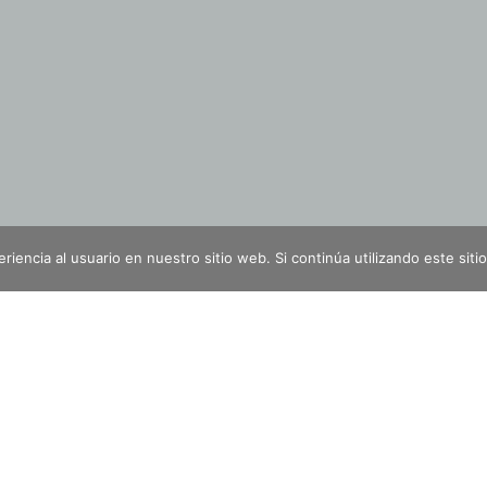
¡SÍGUENOS EN REDES SOCIALES!
iencia al usuario en nuestro sitio web. Si continúa utilizando este si
LEGANITOS, 15, 28013 MADRID
918 32 41 10 | INFO@LEXARTISFORMACION.COM
AVISO LEGAL
POLÍTICA DE COOKIES
POLÍTICA DE PRIVACIDAD