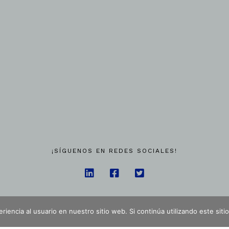
¡SÍGUENOS EN REDES SOCIALES!
iencia al usuario en nuestro sitio web. Si continúa utilizando este si
LEGANITOS, 15, 28013 MADRID
918 32 41 10 | INFO@LEXARTISFORMACION.COM