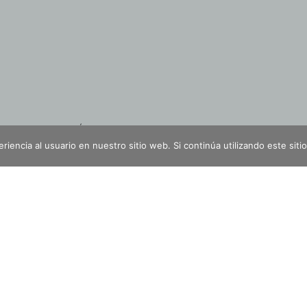
¡SÍGUENOS EN REDES SOCIALES!
iencia al usuario en nuestro sitio web. Si continúa utilizando este si
LEGANITOS, 15, 28013 MADRID
918 32 41 10 | INFO@LEXARTISFORMACION.COM
AVISO LEGAL
POLÍTICA DE COOKIES
POLÍTICA DE PRIVACIDAD