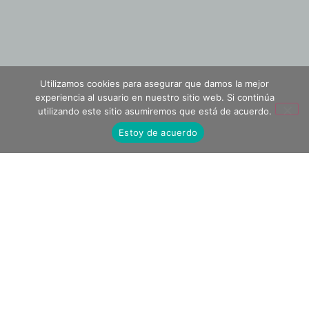
Utilizamos cookies para asegurar que damos la mejor
experiencia al usuario en nuestro sitio web. Si continúa
utilizando este sitio asumiremos que está de acuerdo.
Estoy de acuerdo
¡SÍGUENOS EN REDES SOCIALES!
LEGANITOS, 15, 28013 MADRID